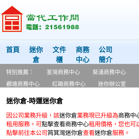
首頁
迷你
文件
商務
公司
倉
櫃
中心
簡介
特別推薦：
荃灣商務中心
葵涌商務中心
觀塘商務中心
紅磡商務中心
迷你辦公室
迷你倉-時運迷你倉
因公司業務升級，該
迷你倉
業務現已升級為
商務中
租用服務。可
點擊查看
商務中心
租用價格，您也可
點擊前往本公司
筲箕灣
迷你倉
查看
迷你倉
服務。