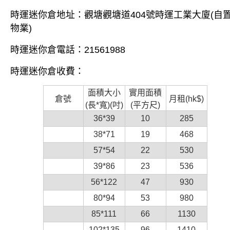
時運
迷你倉
地址：觀塘觀塘道404號時運工業大廈(自
物業)
時運
迷你倉
電話：21561988
時運
迷你倉
收費：
面積大小
實用面積
倉號
月租(hk$)
(長*寬)(吋)
(平方尺)
36*39
10
285
38*71
19
468
57*54
22
530
39*86
23
536
56*122
47
930
80*94
53
980
85*111
66
1130
102*135
96
1410