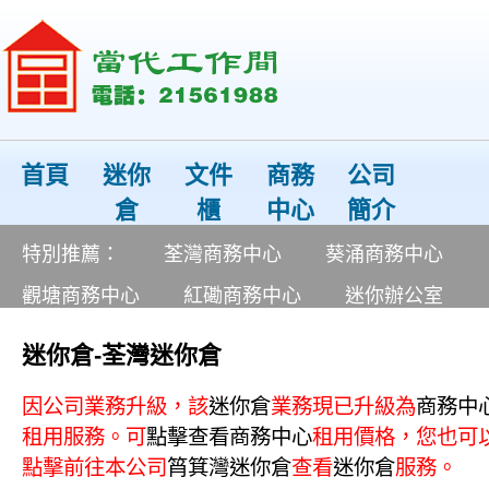
首頁
迷你
文件
商務
公司
倉
櫃
中心
簡介
特別推薦：
荃灣商務中心
葵涌商務中心
觀塘商務中心
紅磡商務中心
迷你辦公室
迷你倉-荃灣迷你倉
因公司業務升級，該
迷你倉
業務現已升級為
商務中
租用服務。可
點擊查看
商務中心
租用價格，您也可
點擊前往本公司
筲箕灣
迷你倉
查看
迷你倉
服務。