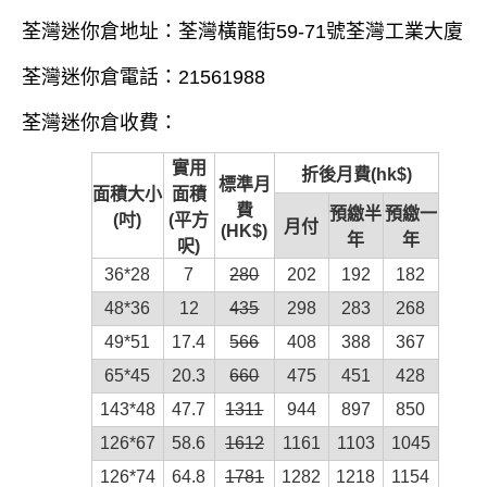
荃灣
迷你倉
地址：荃灣橫龍街59-71號荃灣工業大廈
荃灣
迷你倉
電話：21561988
荃灣
迷你倉
收費：
實用
折後月費(hk$)
標準月
面積大小
面積
費
預繳半
預繳一
(吋)
(平方
月付
(HK$)
年
年
呎)
36*28
7
280
202
192
182
48*36
12
435
298
283
268
49*51
17.4
566
408
388
367
65*45
20.3
660
475
451
428
143*48
47.7
1311
944
897
850
126*67
58.6
1612
1161
1103
1045
126*74
64.8
1781
1282
1218
1154