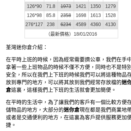
126*90
71.8
1973
1421
1350
1279
126*98
85.8
2358
1698
1613
1528
276*127
238
6234
4589
4360
4130
（最新價格）18/01/2016
荃灣
迷你倉
介紹：
在平時上班的時候，因為經常需要擠公車，我們在手
拿著一些上班物品的時候不僅不方便，同時也不是特
安全，所以在我們上下班的時候我們可以將這種物品
放到專門的地方，可以將其放到我們經常存放檔的
迷
倉
這裏，這樣我們上下班的生活就會更加簡便。
在平時的生活中，為了讓我們的客戶有一個比較方便
儲物品的地方，大部分的
迷你倉
現在都是我們商業地
或者是交通便利的地方，在這裏為客戶提供服務更加
捷。