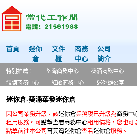
首頁
迷你
文件
商務
公司
倉
櫃
中心
簡介
特別推薦：
荃灣商務中心
葵涌商務中心
觀塘商務中心
紅磡商務中心
迷你辦公室
迷你倉-葵涌華發迷你倉
因公司業務升級，該
迷你倉
業務現已升級為
商務中
租用服務。可
點擊查看
商務中心
租用價格，您也可
點擊前往本公司
筲箕灣
迷你倉
查看
迷你倉
服務。