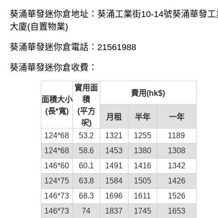
葵涌華發
迷你倉
地址：葵涌工業街10-14號葵涌華發工
大廈(自置物業)
葵涌華發
迷你倉
電話：21561988
葵涌華發
迷你倉
收費：
實用面
費用(hk$)
面積大小
積
(長*寬)
(平方
月租
半年
一年
呎)
124*68
53.2
1321
1255
1189
124*68
58.6
1453
1380
1308
146*60
60.1
1491
1416
1342
124*75
63.8
1584
1505
1426
146*73
68.3
1696
1611
1526
146*73
74
1837
1745
1653