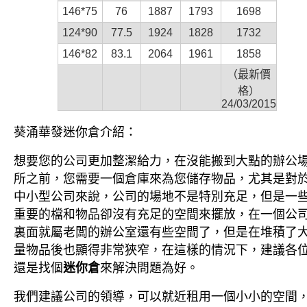
146*75
76
1887
1793
1698
124*90
77.5
1924
1828
1732
146*82
83.1
2064
1961
1858
（最新價
格）
24/03/2015
葵涌華發
迷你倉
介紹：
想要您的公司更加整潔給力，在沒能搬到大點的辦公
所之前，您需要一個倉庫來為您儲存物品，尤其是對
中小型公司來說，公司的場地不是特別充足，但是一
重要的檔和物品卻沒有充足的空間來擺放，在一個公
裏面就屬老闆的辦公室還有些空間了，但是在堆積了
量物品後也顯得非常狹窄，在這樣的情況下，建議各
還是找個
迷你倉
來解決問題為好。
我們建議公司的領導，可以就近租用一個小小的空間