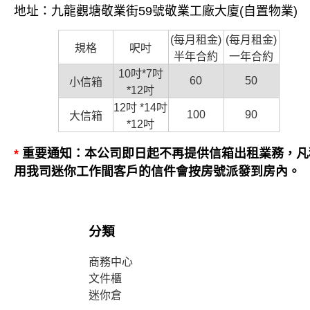
地址：九龍觀塘敬業街59號敬業工廠大廈(自置物業)
(每月租金)
(每月租金)
規格
呎吋
半年合約
一年合約
10吋*7吋
60
50
小信箱
*12吋
12吋 *14吋
100
90
大信箱
*12吋
*
重要通知：本公司即日起不再提供信箱出租業務，凡
用我司迷你工作間客戶的信件會按房號派發到房內。
分類
商務中心
文件櫃
迷你倉