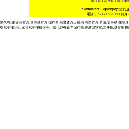
迷你倉
|
文件倉
|
信箱服
hkministora Copyright@當代迷
電話:(852) 21561988 傳真:(
當代有HK迷你存倉,葵涌儲存倉,儲存倉,
商業
貨倉出租,香港自存倉,倉庫,文件櫃,觀
型寫字樓分租,迷你寫字樓租借等。
當代
亦有新界儲存櫃,香港儲物室,文件柜,儲存柜和