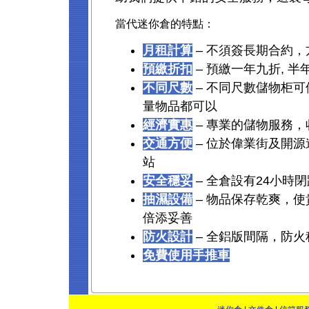
當代迷你倉的特點：
月租計算
– 不須簽長期合約
預繳折扣
– 預繳一年九折, 半
不同尺數
– 不同尺數儲物柜
量物品都可以
經濟實惠
– 專業的儲物服務，收
交通方便
– 位於偉業街及開
站
安全穩妥
– 全倉設有24小時
抽濕設備
– 物品保存乾爽，
倍添妥善
防火設計
– 全鋁版間隔，防
免費使用手推車